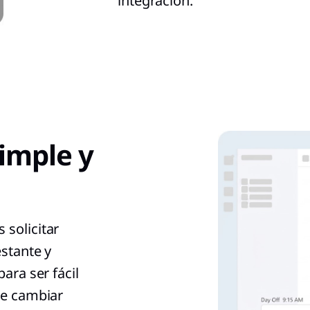
integración.
imple y
 solicitar
estante y
ara ser fácil
de cambiar