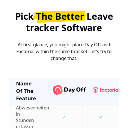
Pick
The Better
Leave
tracker Software
At first glance, you might place Day Off and
Factorial within the same bracket. Let’s try to
change that.
Name
Of The
Feature
Abwesenheiten
in
✓
✓
Stunden
erfassen