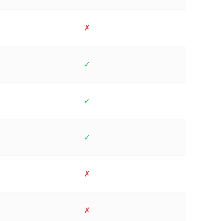
✗
✓
✓
✓
✗
✗