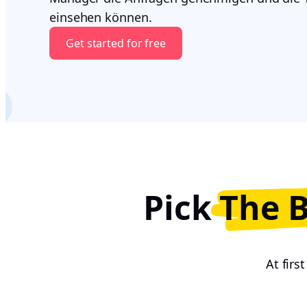
einsehen können.
Get started for free
Pick
The 
At firs