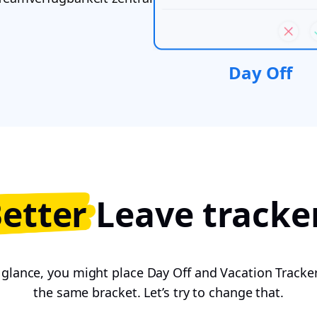
Day Off
Better
Leave tracke
t glance, you might place Day Off and Vacation Tracke
the same bracket. Let’s try to change that.