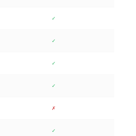
✓
✓
✓
✓
✗
✓