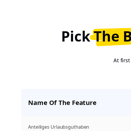
Pick
The 
At firs
Name Of The Feature
Anteiliges Urlaubsguthaben