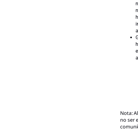
n
n
h
i
a
G
h
e
a
Nota: A
no ser e
comuníc