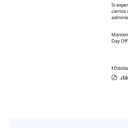
Si expe
ciertos
adminis
Mantene
Day Off
Previo
¿Cóm