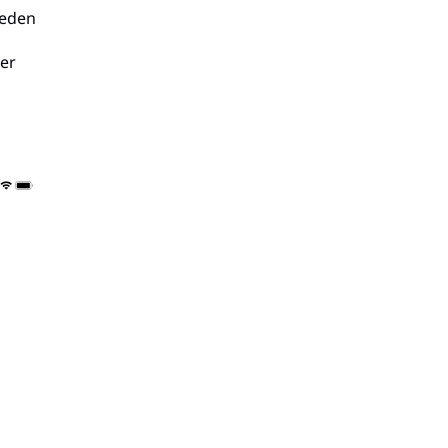
ueden
er