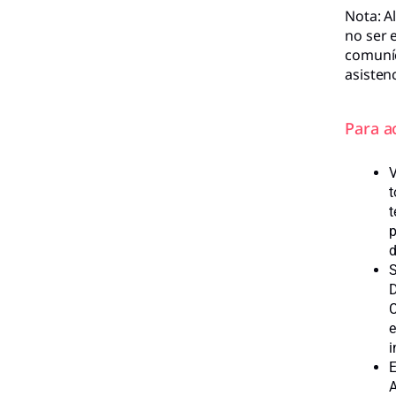
Nota: A
no ser e
comuníc
asistenc
Para a
V
t
t
p
d
S
D
C
e
i
E
A