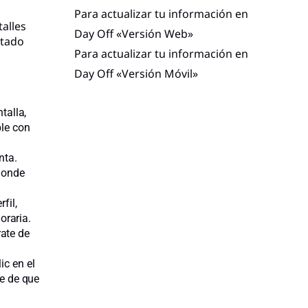
Para actualizar tu información en
alles
Day Off «Versión Web»
ctado
Para actualizar tu información en
Day Off «Versión Móvil»
talla,
ble con
nta.
 donde
fil,
oraria.
ate de
ic en el
te de que