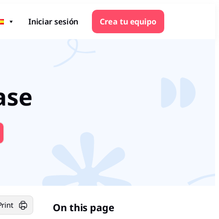
Iniciar sesión
Crea tu equipo
ase
Print
On this page