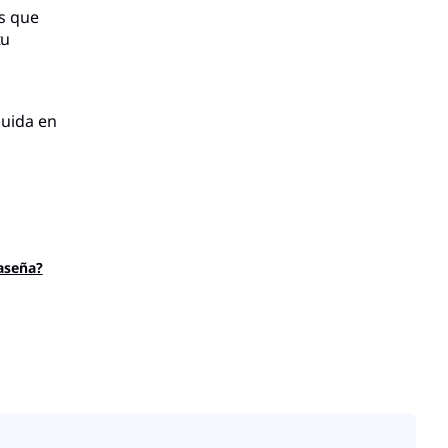
as que
tu
luida en
aseña?