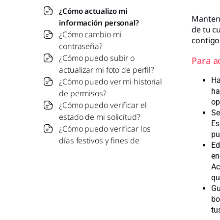
¿Cómo actualizo mi
Mantene
información personal?
de tu c
¿Cómo cambio mi
contigo
contraseña?
¿Cómo puedo subir o
Para a
actualizar mi foto de perfil?
Ha
¿Cómo puedo ver mi historial
ha
de permisos?
op
¿Cómo puedo verificar el
Se
estado de mi solicitud?
Es
¿Cómo puedo verificar los
pu
días festivos y fines de
Ed
semana?
en
¿Cómo puedo verificar mi
Ac
saldo de permisos?
qu
¿Puedo solicitar un permiso
Gu
para fechas pasadas?
bo
tu