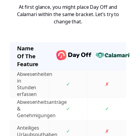
At first glance, you might place Day Off and
Calamari within the same bracket. Let’s try to
change that.
Name
Of The
Feature
Abwesenheiten
in
✓
✗
Stunden
erfassen
Abwesenheitsanträge
&
✓
✓
Genehmigungen
Anteiliges
✓
✗
Urlaubsguthaben