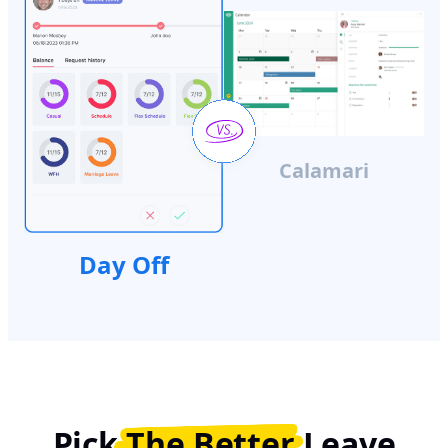
Calamari
Day Off
Pick
The Better
Leave