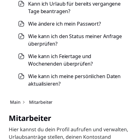
Kann ich Urlaub für bereits vergangene
Tage beantragen?
Wie ändere ich mein Passwort?
Wie kann ich den Status meiner Anfrage
überprüfen?
Wie kann ich Feiertage und
Wochenenden überprüfen?
Wie kann ich meine persönlichen Daten
aktualisieren?
Wie kann ich meine Urlaubshistorie
Main
Mitarbeiter
einsehen?
Mitarbeiter
Wie kann ich meinen Urlaubssaldo
abfragen?
Hier kannst du dein Profil aufrufen und verwalten,
Wie lade ich mein Profilbild hoch oder
Urlaubsanträge stellen, deinen Kontostand