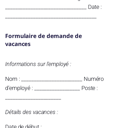
________________________________ Date :
____________________________________
Formulaire de demande de
vacances
Informations sur l’employé :
Nom : ________________________ Numéro
d’employé : __________________ Poste :
______________________
Détails des vacances :
Date de début : _____________________