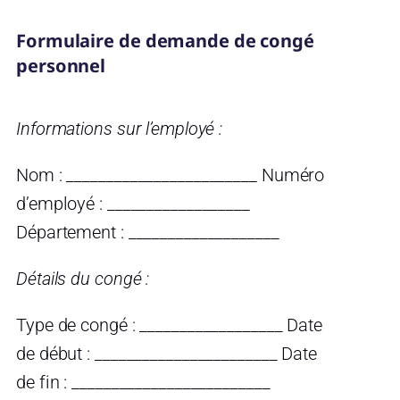
Formulaire de demande de congé
personnel
Informations sur l’employé :
Nom : ________________________ Numéro
d’employé : __________________
Département : ___________________
Détails du congé :
Type de congé : __________________ Date
de début : _______________________ Date
de fin : _________________________