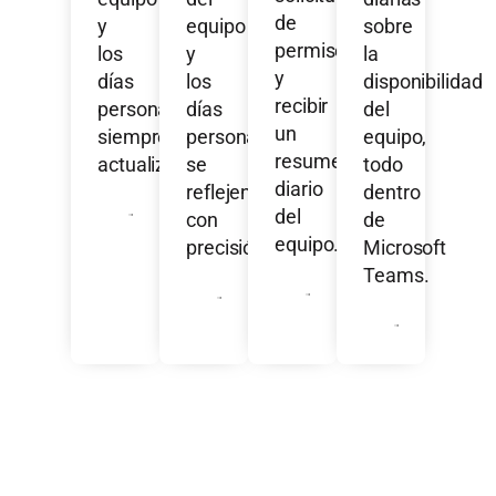
de
y
equipo
sobre
permisos
los
y
la
y
días
los
disponibilidad
recibir
personales
días
del
un
siempre
personales
equipo,
resumen
actualizados.
se
todo
diario
reflejen
dentro
del
con
de
equipo.
precisión.
Microsoft
Teams.