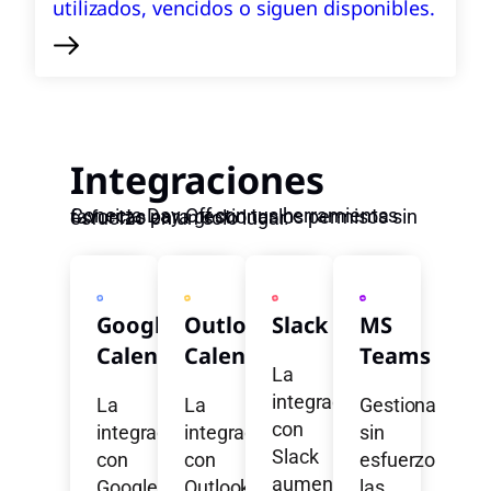
utilizados, vencidos o siguen disponibles.
Integraciones
Conecta Day Off con tus herramientas favoritas para gestionar los permisos sin esfuerzo en un solo lugar.
Google
Outlook
Slack
MS
Calendar
Calendar
Teams
La
integración
La
La
Gestiona
con
integración
integración
sin
Slack
con
con
esfuerzo
aumenta
Google
Outlook
las