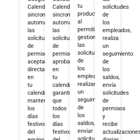
tu
Calendar
Calendar
solicitudes
productividad
sincroniza
sincroniza
de
al
automáticamente
automáticamente
los
permitirte
las
las
empleados,
gestionar
solicitudes
solicitudes
realiza
las
de
de
un
solicitudes
permisos
permisos
seguimiento
de
aceptadas
aprobadas
de
los
directamente
en
los
empleados,
en
tu
saldos,
realizar
tu
calendario,
envía
un
calendario,
garantizando
solicitudes
seguimiento
manteniendo
que
de
de
los
todos
permisos
los
días
los
y
saldos,
festivos
días
recibe
enviar
del
festivos
actualizacione
solicitudes
equipo
del
diarias